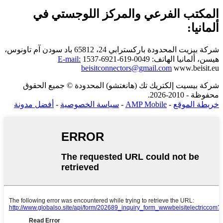
المكتب الفرعي والمركز اللوجستي في
ألمانيا:
شركة بيزيت المحدودة
باركسترابي 24، 65812 باد سودن آم تاونوس،
هيسن، ألمانيا
الهاتف: 0049-619-6921-1537
E-mail:
beisitconnectors@gmail.com
www.beisit.eu
شركة بيسيت إلكتريك تك (هانغتشو) المحدودة © جميع الحقوق
محفوظة - 2010-2026.
خريطة الموقع
-
AMP Mobile
-
سياسة الخصوصية
-
أفضل مدونة