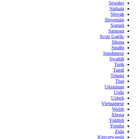
Sesotho
Sinhala
Slovak
Slovenian
Somali
Samoan
Scots Gaelic
Shona
Sindhi
Sundanese
Swahili
Tajik
Tamil
Telugu
Thai
Ukrainian
Urdu
Uzbek
Vietnamese
Welsh
Xhosa
Yiddish
Yoruba
Zulu
Kinyarwanda