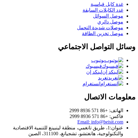
غدة كابل قياسية
غدد الكابلات السابقة
موصل السوائل
موصل دائري
موصلات شديدة التحمل
موصل تخزين الطاقة
وسائل التواصل الاجتماعي
يوتيوب
فيسبوك
لينكد إن
تغريد
انستغرام
معلومات الاتصال
الهاتف: +86 571 8936 2999
فاكس: +86 571 8936 2999
Email: info@beisit.com
عنوان:
1، طريق تانغمي، منطقة لينبينغ للتنمية الاقتصادية
والتكنولوجية، هانغتشو، تشجيانغ، 311100، الصين