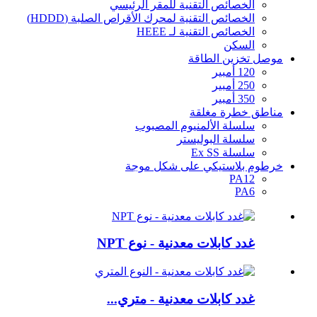
الخصائص التقنية للمقر الرئيسي
الخصائص التقنية لمحرك الأقراص الصلبة (HDDD)
الخصائص التقنية لـ HEEE
السكن
موصل تخزين الطاقة
120 أمبير
250 أمبير
350 أمبير
مناطق خطرة مغلقة
سلسلة الألمنيوم المصبوب
سلسلة البوليستر
سلسلة Ex SS
خرطوم بلاستيكي على شكل موجة
PA12
PA6
غدد كابلات معدنية - نوع NPT
غدد كابلات معدنية - متري...