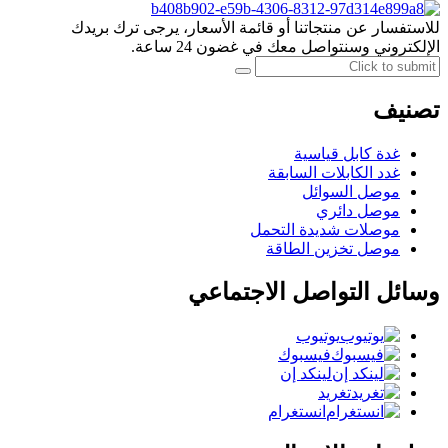
للاستفسار عن منتجاتنا أو قائمة الأسعار، يرجى ترك بريدك
الإلكتروني وسنتواصل معك في غضون 24 ساعة.
تصنيف
غدة كابل قياسية
غدد الكابلات السابقة
موصل السوائل
موصل دائري
موصلات شديدة التحمل
موصل تخزين الطاقة
وسائل التواصل الاجتماعي
يوتيوب
فيسبوك
لينكد إن
تغريد
انستغرام