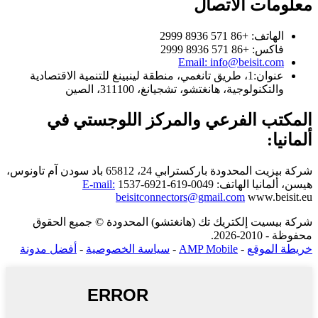
معلومات الاتصال
الهاتف: +86 571 8936 2999
فاكس: +86 571 8936 2999
Email: info@beisit.com
عنوان:
1، طريق تانغمي، منطقة لينبينغ للتنمية الاقتصادية
والتكنولوجية، هانغتشو، تشجيانغ، 311100، الصين
المكتب الفرعي والمركز اللوجستي في
ألمانيا:
شركة بيزيت المحدودة
باركسترابي 24، 65812 باد سودن آم تاونوس،
هيسن، ألمانيا
الهاتف: 0049-619-6921-1537
E-mail:
beisitconnectors@gmail.com
www.beisit.eu
شركة بيسيت إلكتريك تك (هانغتشو) المحدودة © جميع الحقوق
محفوظة - 2010-2026.
خريطة الموقع
-
AMP Mobile
-
سياسة الخصوصية
-
أفضل مدونة