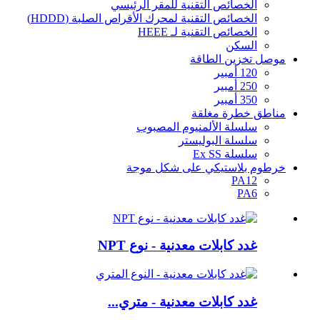
الخصائص التقنية للمقر الرئيسي
الخصائص التقنية لمحرك الأقراص الصلبة (HDDD)
الخصائص التقنية لـ HEEE
السكن
موصل تخزين الطاقة
120 أمبير
250 أمبير
350 أمبير
مناطق خطرة مغلقة
سلسلة الألمنيوم المصبوب
سلسلة البوليستر
سلسلة Ex SS
خرطوم بلاستيكي على شكل موجة
PA12
PA6
غدد كابلات معدنية - نوع NPT
غدد كابلات معدنية - متري...