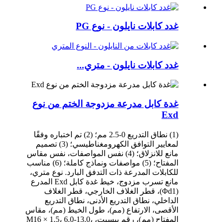
غدد كابلات نايلون - نوع PG
غدد كابلات نايلون - متري...
غدة كابل مدرعة مزدوجة الختم من نوع
Exd
(1) نطاق التدريع 0-2.5 مم؛ (2) تم اختباره وفقًا
لمعايير التوافق الكهرومغناطيسي؛ (3) تصميم
مانع للانزلاق؛ (4) نفس المواصفات، نفس مقاس
المفتاح؛ (5) مواصفات ونماذج كاملة؛ (6) مناسب
للكابلات المدرعة ذات التدفق البارد. نوع متري،
مانع تسرب مزدوج، خيط غدة كابل Exd المدرع
(Φd1)، قطر الغلاف الخارجي، قطر الغلاف
الداخلي، نطاق التدريع الأدنى، نطاق التدريع
الأقصى، الارتفاع (مم)، طول الخيط (مم)، مقاس
المفتاح (مم)، رقم بيسيت، M16 × 1.5، 6.0-13.0،