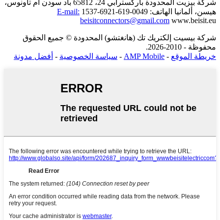
شركة بيزيت المحدودة
باركسترابي 24، 65812 باد سودن آم تاونوس،
هيسن، ألمانيا
الهاتف: 0049-619-6921-1537
E-mail:
beisitconnectors@gmail.com
www.beisit.eu
شركة بيسيت إلكتريك تك (هانغتشو) المحدودة © جميع الحقوق
محفوظة - 2010-2026.
خريطة الموقع
-
AMP Mobile
-
سياسة الخصوصية
-
أفضل مدونة