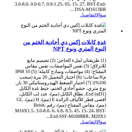
3.0-8.0، 0.0-0.7، 0.9-1.25، 65، 15، 27، BST-Exd-
DSA-M1613BR ...
سؤال
التفاصيل
غدة كابلات إكس دي أحادية الختم من
النوع المتري ونوع NPT
(1) طريقتان لملء الحاجز؛ (2) تصميم مانع
للانزلاق؛ (3) نفس المواصفات، نفس مقاس
المفتاح؛ (4) مواصفات ونماذج كاملة؛ (5) IP68 10
م/8 ساعات؛ (6) اختبار التحميل 20 مرة (سحب
100%)؛ (7) اختبار الضغط الهيدروستاتيكي 30 بار.
نوع متري، حشو أحادي الختم، خيط غدة الكابل
Exd (φD1)، نطاق الكابل (مم)، عدد لب الكابل،
أقصى قطر للألياف الزائدة E (مم)، H (مم)، GL
(مم)، مقاس المفتاح (مم)، رقم Beisit،
M16X1.5، 3.0-8.0، 6، 6.8، 8.5، 45، 15، 24، BST-
Exd-SSF-M1608BR، M20X1...
سؤال
التفاصيل