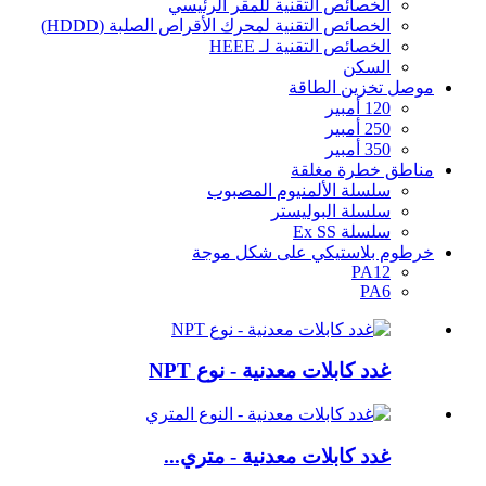
الخصائص التقنية للمقر الرئيسي
الخصائص التقنية لمحرك الأقراص الصلبة (HDDD)
الخصائص التقنية لـ HEEE
السكن
موصل تخزين الطاقة
120 أمبير
250 أمبير
350 أمبير
مناطق خطرة مغلقة
سلسلة الألمنيوم المصبوب
سلسلة البوليستر
سلسلة Ex SS
خرطوم بلاستيكي على شكل موجة
PA12
PA6
غدد كابلات معدنية - نوع NPT
غدد كابلات معدنية - متري...