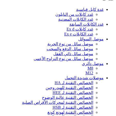
غدة كابل قياسية
غدد كابلات من النايلون
غدد الكابلات المعدنية
غدد الكابلات السابقة
غدد كابلات Ex d
غدد الكابلات Ex e
موصل السوائل
موصل سائل من نوع الحربة
موصل سائل الدفع والسحب
موصل سائل ذاتي القفل
موصل سائل من نوع التزاوج الأعمى
موصل دائري
M8
M12
موصلات شديدة التحمل
الخصائص التقنية لـ HA
الخصائص التقنية للهيدروجين
الخصائص التقنية لـ HEE
الخصائص التقنية عالية الوضوح
الخصائص التقنية لمحركات الأقراص الصلبة
الخصائص التقنية لـ HSB
الخصائص التقنية لهونغ كونغ