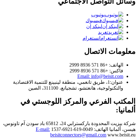
وسائل التواصل الاجتماعي
يوتيوب
فيسبوك
لينكد إن
تغريد
انستغرام
معلومات الاتصال
الهاتف: +86 571 8936 2999
فاكس: +86 571 8936 2999
Email: info@beisit.com
عنوان:
1، طريق تانغمي، منطقة لينبينغ للتنمية الاقتصادية
والتكنولوجية، هانغتشو، تشجيانغ، 311100، الصين
المكتب الفرعي والمركز اللوجستي في
ألمانيا:
شركة بيزيت المحدودة
باركسترابي 24، 65812 باد سودن آم تاونوس،
هيسن، ألمانيا
الهاتف: 0049-619-6921-1537
E-mail:
beisitconnectors@gmail.com
www.beisit.eu