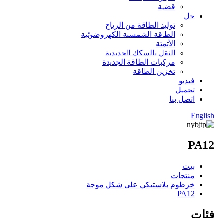
قضية
حل
توليد الطاقة من الرياح
الطاقة الشمسية الكهروضوئية
الأتمتة
النقل بالسكك الحديدية
مركبات الطاقة الجديدة
تخزين الطاقة
فيديو
تحميل
اتصل بنا
English
PA12
بيت
منتجات
خرطوم بلاستيكي على شكل موجة
PA12
فئات