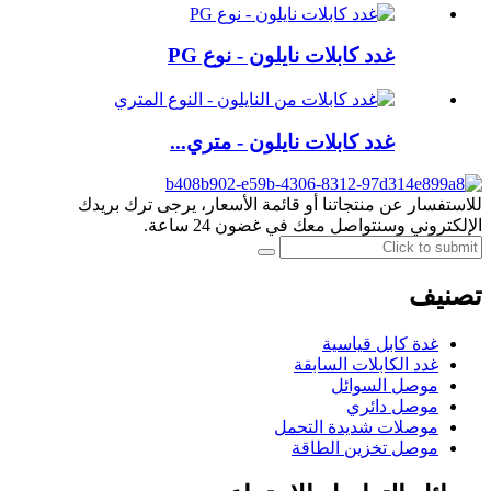
غدد كابلات نايلون - نوع PG
غدد كابلات نايلون - متري...
للاستفسار عن منتجاتنا أو قائمة الأسعار، يرجى ترك بريدك
الإلكتروني وسنتواصل معك في غضون 24 ساعة.
تصنيف
غدة كابل قياسية
غدد الكابلات السابقة
موصل السوائل
موصل دائري
موصلات شديدة التحمل
موصل تخزين الطاقة