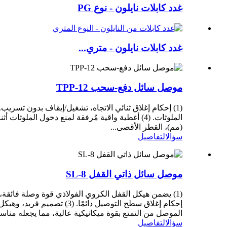
غدد كابلات نايلون - نوع PG
غدد كابلات نايلون - متري...
موصل سائل دفع-سحب TPP-12
(مم)، القطر الأقصى...
سؤال
التفاصيل
موصل سائل ذاتي القفل SL-8
الموصل من التمتع بقوة ميكانيكية عالية، مما يجعله مناسب
سؤال
التفاصيل