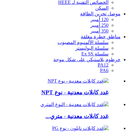
الخصائص التقنية لـ HEEE
السكن
موصل تخزين الطاقة
120 أمبير
250 أمبير
350 أمبير
مناطق خطرة مغلقة
سلسلة الألمنيوم المصبوب
سلسلة البوليستر
سلسلة Ex SS
خرطوم بلاستيكي على شكل موجة
PA12
PA6
غدد كابلات معدنية - نوع NPT
غدد كابلات معدنية - متري...