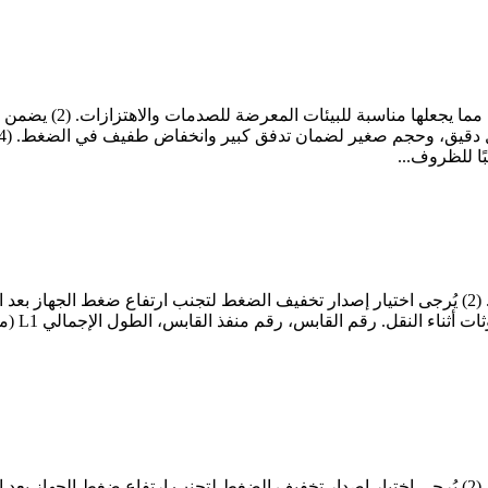
(1) يضمن هيكل القفل ا
ًا للظروف...