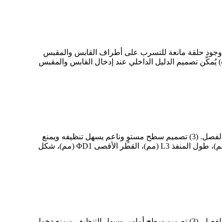
لكروي الفولاذي قوة وصلة فائقة، مما يجعلها مناسبة للبيئات المعرضة للصدمات والاهتزازات. (2) يضمن وجود حلقة مانعة للتسرب على أطراف القابس والمقبس
إحكام إغلاق سطح التوصيل دائمًا. (3) تصميم فريد، وهيكل دقيق، وحجم صغير لضمان تدفق كبير وانخفاض طفيف في الضغط. (4) يُمكّن تصميم الدليل الداخلي عند إدخال القابس والمقبس
(1) إحكام إغلاق ثنائي الاتجاه، تشغيل/إيقاف بدون تسريب. (2) يُرجى اختيار إصدار تخفيف الضغط لتجنب ارتفاع ضغط الجهاز بعد الفصل. (3) تصميم سطح مستوٍ وناعم يسهل تنظيفه ويمنع
دخول الملوثات. (4) أغطية واقية متوفرة لمنع دخول الملوثات أثناء النقل. رقم القابس، رقم منفذ القابس، الطول الإجمالي L1 (مم)، طول المنفذ L3 (مم)، القطر الأقصى ΦD1 (مم)، شكل
(1) إحكام إغلاق ثنائي الاتجاه، تشغيل/إيقاف بدون تسريب. (2) يُرجى اختيار إصدار تخفيف الضغط لتجنب ارتفاع ضغط الجهاز بعد الفصل. (3) تصميم سطح أملس وسهل التنظيف ويمنع دخول