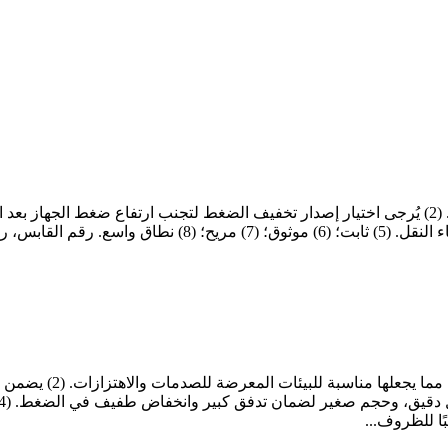
(1) يضمن هيكل القفل ا
ًا للظروف...