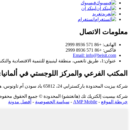
فيسبوك
لينكد إن
تغريد
انستغرام
معلومات الاتصال
الهاتف: +86 571 8936 2999
فاكس: +86 571 8936 2999
Email: info@beisit.com
عنوان:
1، طريق تانغمي، منطقة لينبينغ للتنمية الاقتصادية والتكنولوجية، هانغتشو، تشجيانغ، 311100، الصين
المكتب الفرعي والمركز اللوجستي في ألمانيا:
شركة بيزيت المحدودة
باركسترابي 24، 65812 باد سودن آم تاونوس، هيسن، ألمانيا
شركة بيسيت إلكتريك تك (هانغتشو) المحدودة © جميع الحقوق محفوظة - 2010-6
خريطة الموقع
-
AMP Mobile
-
سياسة الخصوصية
-
أفضل مدونة