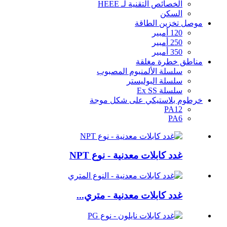
الخصائص التقنية لـ HEEE
السكن
موصل تخزين الطاقة
120 أمبير
250 أمبير
350 أمبير
مناطق خطرة مغلقة
سلسلة الألمنيوم المصبوب
سلسلة البوليستر
سلسلة Ex SS
خرطوم بلاستيكي على شكل موجة
PA12
PA6
غدد كابلات معدنية - نوع NPT
غدد كابلات معدنية - متري...