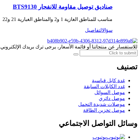
صناديق توصيل مقاومة للانفجار BTS9130
مناسب للمناطق الغازية 1 و2 والمناطق الغبارية 21 و22
سؤال
التفاصيل
للاستفسار عن منتجاتنا أو قائمة الأسعار، يرجى ترك بريدك الإلكتروني وس
تصنيف
غدة كابل قياسية
غدد الكابلات السابقة
موصل السوائل
موصل دائري
موصلات شديدة التحمل
موصل تخزين الطاقة
وسائل التواصل الاجتماعي
يوتيوب