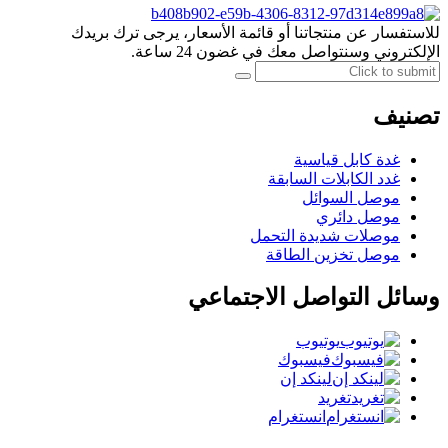
للاستفسار عن منتجاتنا أو قائمة الأسعار، يرجى ترك بريدك
الإلكتروني وسنتواصل معك في غضون 24 ساعة.
تصنيف
غدة كابل قياسية
غدد الكابلات السابقة
موصل السوائل
موصل دائري
موصلات شديدة التحمل
موصل تخزين الطاقة
وسائل التواصل الاجتماعي
يوتيوب
فيسبوك
لينكد إن
تغريد
انستغرام