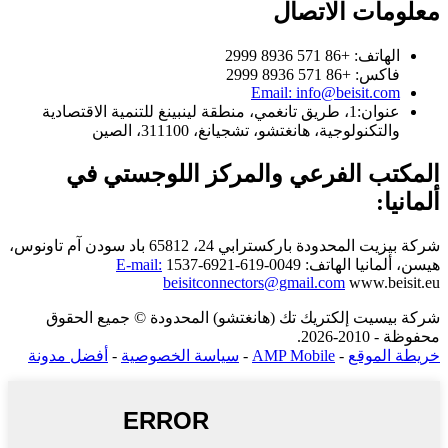
معلومات الاتصال
الهاتف: +86 571 8936 2999
فاكس: +86 571 8936 2999
Email: info@beisit.com
عنوان:
1، طريق تانغمي، منطقة لينبينغ للتنمية الاقتصادية
والتكنولوجية، هانغتشو، تشجيانغ، 311100، الصين
المكتب الفرعي والمركز اللوجستي في
ألمانيا:
شركة بيزيت المحدودة
باركسترابي 24، 65812 باد سودن آم تاونوس،
هيسن، ألمانيا
الهاتف: 0049-619-6921-1537
E-mail:
beisitconnectors@gmail.com
www.beisit.eu
شركة بيسيت إلكتريك تك (هانغتشو) المحدودة © جميع الحقوق
محفوظة - 2010-2026.
خريطة الموقع
-
AMP Mobile
-
سياسة الخصوصية
-
أفضل مدونة