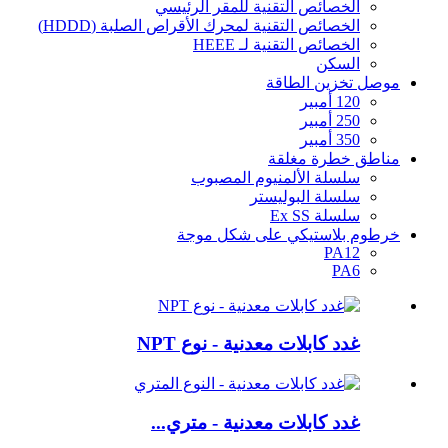
الخصائص التقنية للمقر الرئيسي
الخصائص التقنية لمحرك الأقراص الصلبة (HDDD)
الخصائص التقنية لـ HEEE
السكن
موصل تخزين الطاقة
120 أمبير
250 أمبير
350 أمبير
مناطق خطرة مغلقة
سلسلة الألمنيوم المصبوب
سلسلة البوليستر
سلسلة Ex SS
خرطوم بلاستيكي على شكل موجة
PA12
PA6
غدد كابلات معدنية - نوع NPT
غدد كابلات معدنية - متري...