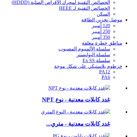
الخصائص التقنية لمحرك الأقراص الصلبة (HDDD)
الخصائص التقنية لـ HEEE
السكن
موصل تخزين الطاقة
120 أمبير
250 أمبير
350 أمبير
مناطق خطرة مغلقة
سلسلة الألمنيوم المصبوب
سلسلة البوليستر
سلسلة Ex SS
خرطوم بلاستيكي على شكل موجة
PA12
PA6
غدد كابلات معدنية - نوع NPT
غدد كابلات معدنية - متري...