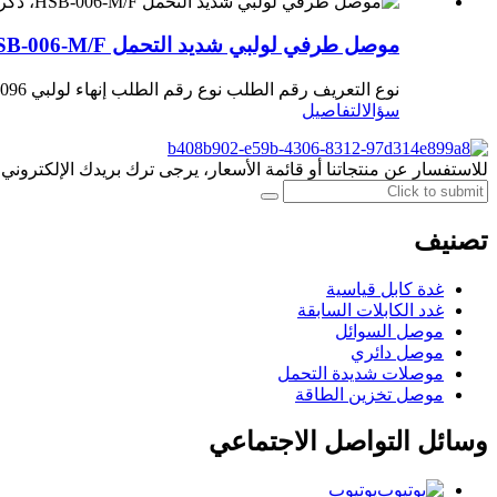
موصل طرفي لولبي شديد التحمل HSB-006-M/F، ذكر أو أنثى
نوع التعريف رقم الطلب نوع رقم الطلب إنهاء لولبي HSB-006-M 1 007 03 0000095 HSB-006-F 1 007 03 0000096
سؤال
التفاصيل
للاستفسار عن منتجاتنا أو قائمة الأسعار، يرجى ترك بريدك الإلكتروني وس
تصنيف
غدة كابل قياسية
غدد الكابلات السابقة
موصل السوائل
موصل دائري
موصلات شديدة التحمل
موصل تخزين الطاقة
وسائل التواصل الاجتماعي
يوتيوب