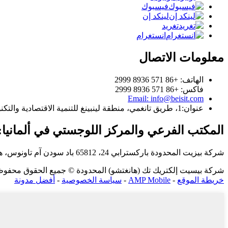
فيسبوك
لينكد إن
تغريد
انستغرام
معلومات الاتصال
الهاتف: +86 571 8936 2999
فاكس: +86 571 8936 2999
Email: info@beisit.com
عنوان:
1، طريق تانغمي، منطقة لينبينغ للتنمية الاقتصادية والتكنولوجية، هانغتشو، تشجيانغ، 311100، الصين
المكتب الفرعي والمركز اللوجستي في ألمانيا:
شركة بيزيت المحدودة
باركسترابي 24، 65812 باد سودن آم تاونوس، هيسن، ألمانيا
شركة بيسيت إلكتريك تك (هانغتشو) المحدودة © جميع الحقوق محفوظة - 2010-6
خريطة الموقع
-
AMP Mobile
-
سياسة الخصوصية
-
أفضل مدونة