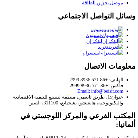
موصل تخزين الطاقة
وسائل التواصل الاجتماعي
يوتيوب
فيسبوك
لينكد إن
تغريد
انستغرام
معلومات الاتصال
الهاتف: +86 571 8936 2999
فاكس: +86 571 8936 2999
Email: info@beisit.com
عنوان:
1، طريق تانغمي، منطقة لينبينغ للتنمية الاقتصادية
والتكنولوجية، هانغتشو، تشجيانغ، 311100، الصين
المكتب الفرعي والمركز اللوجستي في
ألمانيا:
شركة بيزيت المحدودة
باركسترابي 24، 65812 باد سودن آم تاونوس،