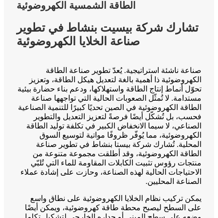
الطاقة الشمسية الكهروضوئية
تشارك شركة بيسيت بنشاط في تطوير
صناعة الخلايا الكهروضوئية
صناعة ناشئة استراتيجية. يُعدّ تطوير صناعة الطاقة
الكهروضوئية ذا أهمية بالغة لتعديل هيكل الطاقة، وتعزيز
تحوّل أنماط إنتاج الطاقة واستهلاكها، ودعم بناء حضارة بيئية
مستدامة. لا تُمثّل الصعوبات الحالية التي تواجهها صناعة
الطاقة الكهروضوئية في الصين تحديًا كبيرًا للتنمية الصناعية
فحسب، بل تُشكّل أيضًا فرصةً لتعزيز التعديل والتطوير
الصناعي، لا سيما الانخفاض الكبير في تكلفة توليد الطاقة
الكهروضوئية، مما يُوفّر ظروفًا مواتية لتوسيع السوق
المحلية. تُشارك شركة بيستا بنشاط في تطوير صناعة
الطاقة الكهروضوئية، وقد أطلقت مجموعة متنوعة من
منتجات رؤوس تثبيت الكابلات المقاومة للماء التي تُلبّي
الاحتياجات الحالية لهذه الصناعة، وحازت على إشادة عملاء
الصناعة المحليين.
يمكن تركيب نظام الخلايا الكهروضوئية على نطاق واسع
على السطح ليصبح محطة طاقة كهروضوئية، ويمكن أيضًا
وضعه على سطح المبنى أو جداره الخارجي لتشكيل تكامل