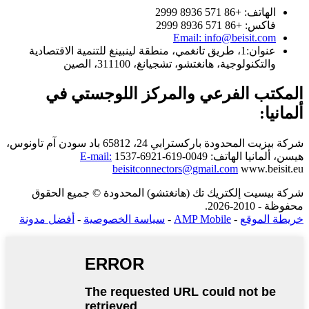
الهاتف: +86 571 8936 2999
فاكس: +86 571 8936 2999
Email: info@beisit.com
عنوان:
1، طريق تانغمي، منطقة لينبينغ للتنمية الاقتصادية
والتكنولوجية، هانغتشو، تشجيانغ، 311100، الصين
المكتب الفرعي والمركز اللوجستي في
ألمانيا:
شركة بيزيت المحدودة
باركسترابي 24، 65812 باد سودن آم تاونوس،
هيسن، ألمانيا
الهاتف: 0049-619-6921-1537
E-mail:
beisitconnectors@gmail.com
www.beisit.eu
شركة بيسيت إلكتريك تك (هانغتشو) المحدودة © جميع الحقوق
محفوظة - 2010-2026.
خريطة الموقع
-
AMP Mobile
-
سياسة الخصوصية
-
أفضل مدونة