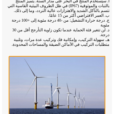
أ. سيُستخدم المنتج في البحر على مدار السنة. يتميز المنتج
بالثبات والموثوقية (IP67) في ظل الظروف البيئية القاسية التي
تتسم بالتآكل الشديد والاهتزازات عالية التردد، وما إلى ذلك.
ب. العمر الافتراضي أكثر من 15 عامًا.
ج. درجة حرارة التشغيل: من -40 درجة مئوية إلى +100 درجة
مئوية
د. لن تتغير فئة الحماية عندما تكون زاوية التأرجح أقل من 30
درجة.
هـ. سهولة التركيب، وإمكانية فك وتركيب عدة مرات، وتلبية
متطلبات التركيب في الأماكن الضيقة والمساحات المحدودة.