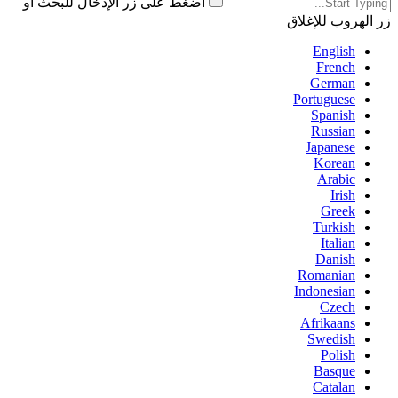
اضغط على زر الإدخال للبحث أو
زر الهروب للإغلاق
English
French
German
Portuguese
Spanish
Russian
Japanese
Korean
Arabic
Irish
Greek
Turkish
Italian
Danish
Romanian
Indonesian
Czech
Afrikaans
Swedish
Polish
Basque
Catalan